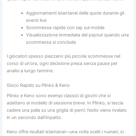
Aggiornamenti istantanei delle quote durante gli
eventi live
Scommesse rapide con tap sul mobile
Visualizzazione immediata del payout quando una
scommessa si conclude
I giocatori spesso piazzano più piccole scommesse nel
corso di un’ora, ogni decisione presa senza pause per
analisi a lungo termine.
Gioco Rapido su Plinko & Keno
Plinko e Keno sono esempi classici di giochi che si
adattano al modello di sessione breve. In Plinko, si lascia
cadere una palla su una griglia di perni; l’esito viene rivelato
in un secondo dall’impatto.
Keno offre risultati istantanei—una volta scelti i numeri, si