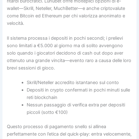
ritardi burocratici. Lunubet offre molteplici opzioni di e-
wallet—Skrill, Neteller, MuchBetter—e anche criptovalute
come Bitcoin ed Ethereum per chi valorizza anonimato e
velocità.
Il sistema processa i depositi in pochi secondi; i prelievi
sono limitati a €5.000 al giorno ma di solito avvengono
solo quando i giocatori decidono di cash out dopo aver
ottenuto una grande vincita—evento raro a causa delle loro
brevi sessioni di gioco.
Skrill/Neteller accredito istantaneo sul conto
Depositi in crypto confermati in pochi minuti sulle
reti blockchain
Nessun passaggio di verifica extra per depositi
piccoli (sotto €100)
Questo processo di pagamento snello si allinea
perfettamente con l’etica del quick‑play: entra velocemente,