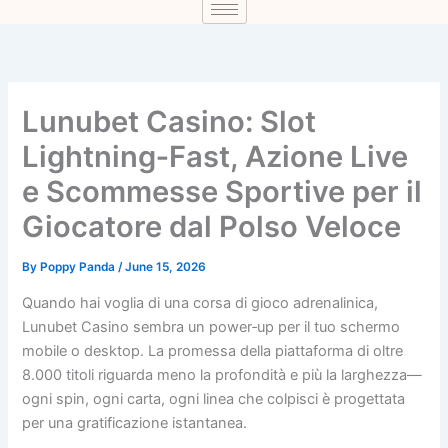
Lunubet Casino: Slot
Lightning‑Fast, Azione Live
e Scommesse Sportive per il
Giocatore dal Polso Veloce
By
Poppy Panda
/
June 15, 2026
Quando hai voglia di una corsa di gioco adrenalinica,
Lunubet Casino sembra un power‑up per il tuo schermo
mobile o desktop. La promessa della piattaforma di oltre
8.000 titoli riguarda meno la profondità e più la larghezza—
ogni spin, ogni carta, ogni linea che colpisci è progettata
per una gratificazione istantanea.