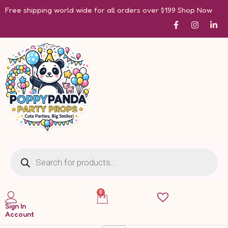
Skip
Free shipping world wide for all orders over $199 Shop Now
to
F
I
L
content
a
n
i
c
s
n
e
t
k
b
a
e
o
g
d
o
r
i
k
a
n
-
m
-
f
i
n
Products
search
0
Cart
Sign In
Account