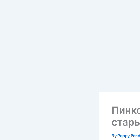
Пинко
стары
By
Poppy Pan