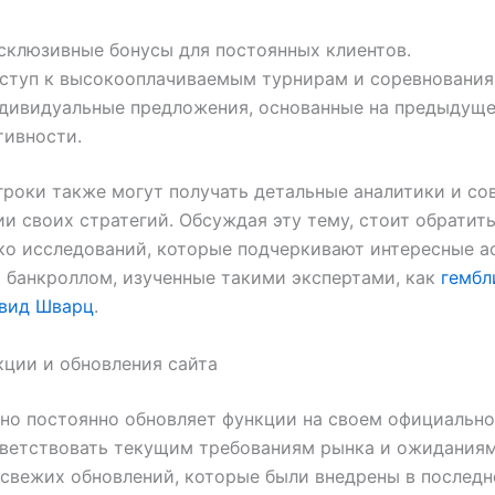
склюзивные бонусы для постоянных клиентов.
ступ к высокооплачиваемым турнирам и соревнования
дивидуальные предложения, основанные на предыдущ
тивности.
роки также могут получать детальные аналитики и со
и своих стратегий. Обсуждая эту тему, стоит обратит
ко исследований, которые подчеркивают интересные а
 банкроллом, изученные такими экспертами, как
гембл
эвид Шварц
.
ции и обновления сайта
но постоянно обновляет функции на своем официально
ветствовать текущим требованиям рынка и ожиданиям
свежих обновлений, которые были внедрены в последн