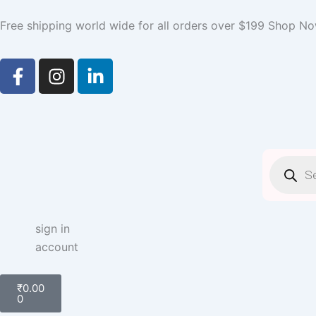
Skip
Free shipping world wide for all orders over $199 Shop N
to
content
F
I
L
a
n
i
c
s
n
e
t
k
b
a
e
o
g
d
Products
o
r
i
search
k
a
n
-
m
-
f
i
sign in
n
account
Cart
₹
0.00
0