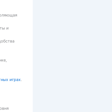
воляющая
ты и
добства
нке,
тных играх
.
овня