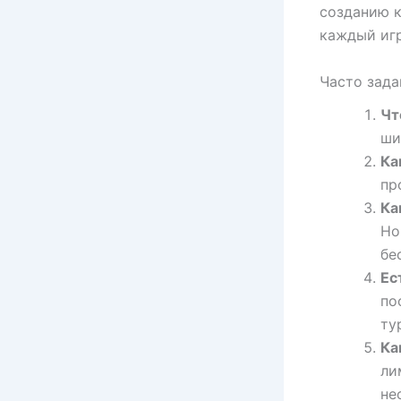
созданию к
каждый игр
Часто зад
Чт
ши
Ка
пр
Ка
Но
бе
Ес
по
ту
Ка
ли
не