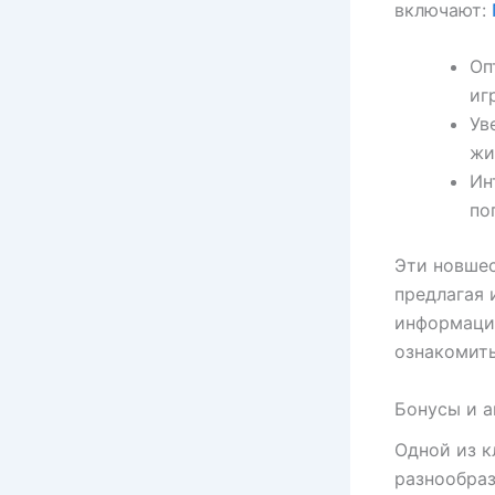
включают:
Оп
иг
Ув
жи
Ин
по
Эти новшес
предлагая 
информации
ознакомит
Бонусы и а
Одной из к
разнообраз