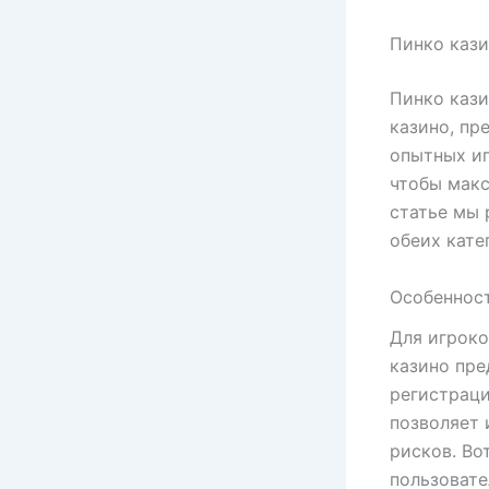
Пинко кази
Пинко кази
казино, пр
опытных иг
чтобы макс
статье мы 
обеих кате
Особенност
Для игроко
казино пре
регистраци
позволяет 
рисков. Во
пользовате