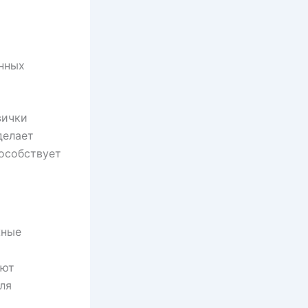
нных
вички
делает
особствует
жные
ают
ля