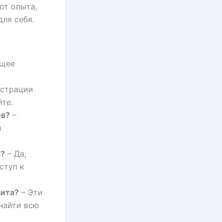
от опыта,
ля себя.
ющее
истрации
йте.
ов?
–
и
в?
– Да,
ступ к
зита?
– Эти
найти всю