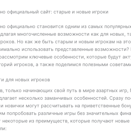
но официальный сайт: старые и новые игроки
но официально становится одним из самых популярных
едлагая многочисленные возможности как для новых, т
роков. Но как же быть старым и новым игрокам на это
имально использовать представленные возможности? 
рассмотрим ключевые особенности, которые будут акт
горий игроков, а также поделимся полезными советами
и для новых игроков
в, только начинающих свой путь в мире азартных игр,
длагает несколько заманчивых особенностей. Сразу по
и новички могут рассчитывать на приветственные бону
им попробовать различные игры без значительных фин
т некоторые из преимуществ, которые получают новые
ли: