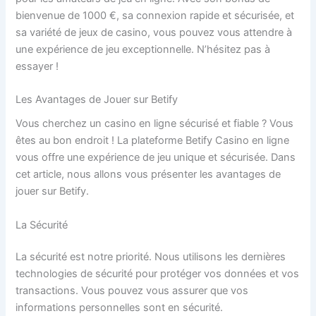
bienvenue de 1000 €, sa connexion rapide et sécurisée, et
sa variété de jeux de casino, vous pouvez vous attendre à
une expérience de jeu exceptionnelle. N’hésitez pas à
essayer !
Les Avantages de Jouer sur Betify
Vous cherchez un casino en ligne sécurisé et fiable ? Vous
êtes au bon endroit ! La plateforme Betify Casino en ligne
vous offre une expérience de jeu unique et sécurisée. Dans
cet article, nous allons vous présenter les avantages de
jouer sur Betify.
La Sécurité
La sécurité est notre priorité. Nous utilisons les dernières
technologies de sécurité pour protéger vos données et vos
transactions. Vous pouvez vous assurer que vos
informations personnelles sont en sécurité.