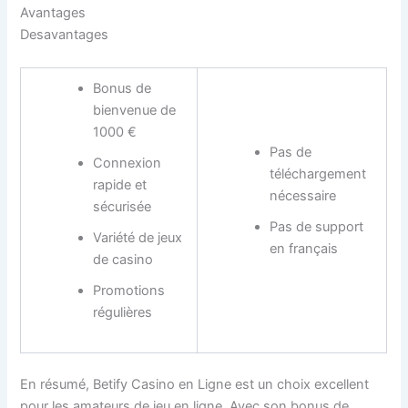
Avantages
Desavantages
Bonus de
bienvenue de
1000 €
Pas de
Connexion
téléchargement
rapide et
nécessaire
sécurisée
Pas de support
Variété de jeux
en français
de casino
Promotions
régulières
En résumé, Betify Casino en Ligne est un choix excellent
pour les amateurs de jeu en ligne. Avec son bonus de