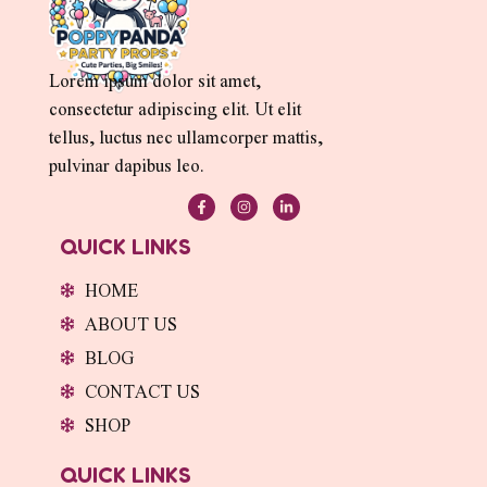
Lorem ipsum dolor sit amet,
consectetur adipiscing elit. Ut elit
tellus, luctus nec ullamcorper mattis,
pulvinar dapibus leo.
F
I
L
a
n
i
c
s
n
e
t
k
QUICK LINKS
b
a
e
o
g
d
o
r
i
HOME
k
a
n
-
m
-
ABOUT US
f
i
n
BLOG
CONTACT US
SHOP
QUICK LINKS