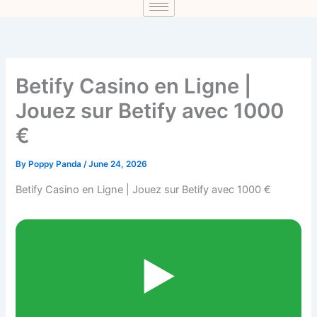
Betify Casino en Ligne |
Jouez sur Betify avec 1000
€
By
Poppy Panda
/
June 24, 2026
Betify Casino en Ligne | Jouez sur Betify avec 1000 €
▶️