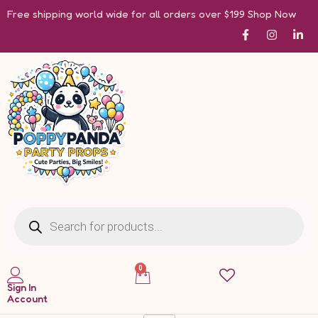
Skip
Free shipping world wide for all orders over $199 Shop Now
to
F
I
L
content
a
n
i
c
s
n
e
t
k
b
a
e
o
g
d
o
r
i
k
a
n
-
m
-
f
i
n
Products
search
0
Cart
Sign In
Account