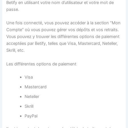
Betify en utilisant votre nom d’utilisateur et votre mot de
passe.
Une fois connecté, vous pouvez accéder à la section “Mon
Compte” où vous pouvez gérer vos dépôts et vos retraits.
Vous pouvez y trouver les différentes options de paiement
acceptées par Betify, telles que Visa, Mastercard, Neteller,
Skrill, etc.
Les différentes options de paiement
Visa
Mastercard
Neteller
Skrill
PayPal