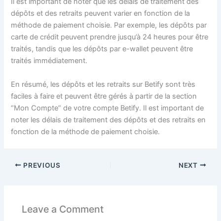
Il est important de noter que les délais de traitement des
dépôts et des retraits peuvent varier en fonction de la
méthode de paiement choisie. Par exemple, les dépôts par
carte de crédit peuvent prendre jusqu’à 24 heures pour être
traités, tandis que les dépôts par e-wallet peuvent être
traités immédiatement.
En résumé, les dépôts et les retraits sur Betify sont très
faciles à faire et peuvent être gérés à partir de la section
“Mon Compte” de votre compte Betify. Il est important de
noter les délais de traitement des dépôts et des retraits en
fonction de la méthode de paiement choisie.
PREVIOUS
NEXT
Leave a Comment