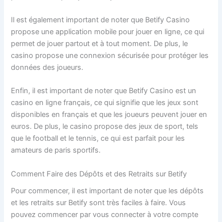
Il est également important de noter que Betify Casino
propose une application mobile pour jouer en ligne, ce qui
permet de jouer partout et à tout moment. De plus, le
casino propose une connexion sécurisée pour protéger les
données des joueurs.
Enfin, il est important de noter que Betify Casino est un
casino en ligne français, ce qui signifie que les jeux sont
disponibles en français et que les joueurs peuvent jouer en
euros. De plus, le casino propose des jeux de sport, tels
que le football et le tennis, ce qui est parfait pour les
amateurs de paris sportifs.
Comment Faire des Dépôts et des Retraits sur Betify
Pour commencer, il est important de noter que les dépôts
et les retraits sur Betify sont très faciles à faire. Vous
pouvez commencer par vous connecter à votre compte