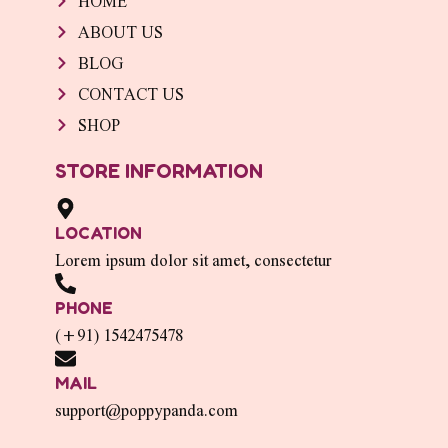
HOME
ABOUT US
BLOG
CONTACT US
SHOP
STORE INFORMATION
LOCATION
Lorem ipsum dolor sit amet, consectetur
PHONE
(+91) 1542475478
MAIL
support@poppypanda.com