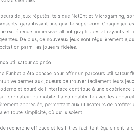
 vaste clientèle.
peurs de jeux réputés, tels que NetEnt et Microgaming, so
résents, garantissant une qualité supérieure. Chaque jeu e
 une expérience immersive, alliant graphiques attrayants et
geantes. De plus, de nouveaux jeux sont régulièrement ajou
excitation parmi les joueurs fidèles.
nce utilisateur soignée
e Funbet a été pensée pour offrir un parcours utilisateur fl
ntuitive permet aux joueurs de trouver facilement leurs jeux
oderne et épuré de l’interface contribue à une expérience 
sur ordinateur ou mobile. La compatibilité avec les apparei
ièrement appréciée, permettant aux utilisateurs de profiter 
s en toute simplicité, où qu’ils soient.
e recherche efficace et les filtres facilitent également la