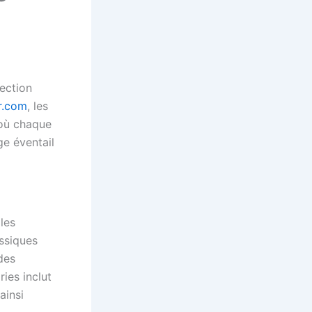
ection
fr.com
, les
 où chaque
ge éventail
les
assiques
des
ies inclut
ainsi