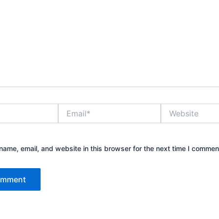
Email*
Website
ame, email, and website in this browser for the next time I commen