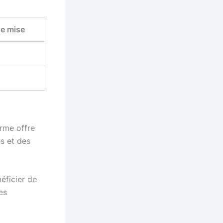
de mise
rme offre
s et des
éficier de
es