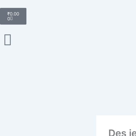
Cart
₹
0.00
0
Des j