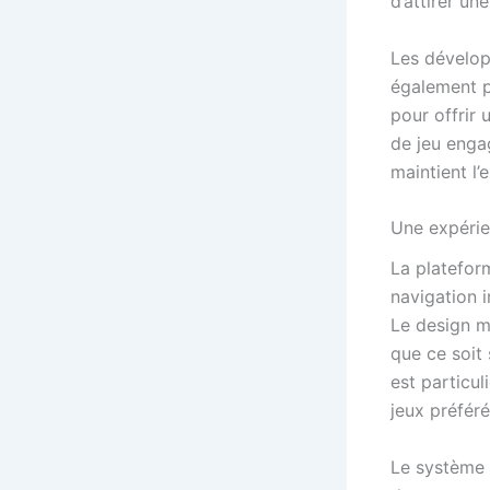
d’attirer une
Les dévelop
également p
pour offrir
de jeu enga
maintient l’
Une expérie
La plateform
navigation i
Le design m
que ce soit 
est particul
jeux préféré
Le système d