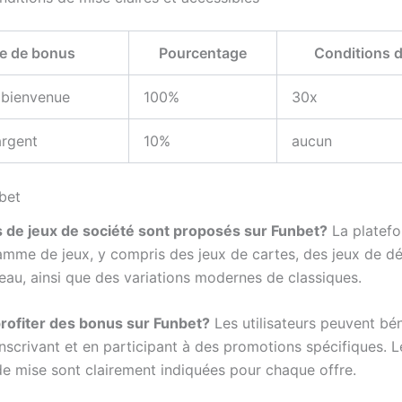
e de bonus
Pourcentage
Conditions 
 bienvenue
100%
30x
argent
10%
aucun
bet
 de jeux de société sont proposés sur Funbet?
La platefo
amme de jeux, y compris des jeux de cartes, des jeux de dé
teau, ainsi que des variations modernes de classiques.
ofiter des bonus sur Funbet?
Les utilisateurs peuvent bén
nscrivant et en participant à des promotions spécifiques. L
de mise sont clairement indiquées pour chaque offre.