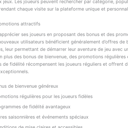
 jeux. Les joueurs peuvent rechercher par catégorie, popul
rendant chaque visite sur la plateforme unique et personnal
omotions attractifs
 apprécier ses joueurs en proposant des bonus et des prom
 nouveaux utilisateurs bénéficient généralement d’offres de
es, leur permettant de démarrer leur aventure de jeu avec 
n plus des bonus de bienvenue, des promotions régulières 
de fidélité récompensent les joueurs réguliers et offrent 
xceptionnels.
nus de bienvenue généreux
motions régulières pour les joueurs fidèles
ogrammes de fidélité avantageux
fres saisonnières et événements spéciaux
ditions de mise claires et accessibles