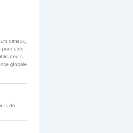
eurs canaux,
s pour aider
ilisateurs.
ence globale
eurs de