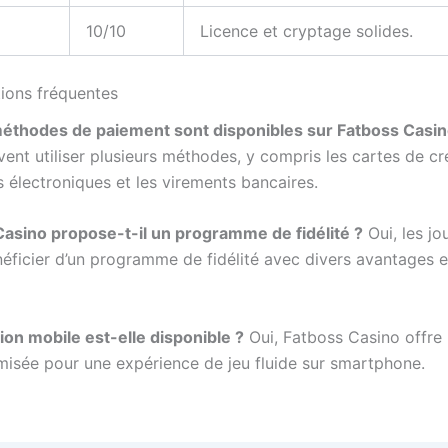
10/10
Licence et cryptage solides.
ions fréquentes
méthodes de paiement sont disponibles sur Fatboss Casin
ent utiliser plusieurs méthodes, y compris les cartes de cré
s électroniques et les virements bancaires.
Casino propose-t-il un programme de fidélité ?
Oui, les jo
éficier d’un programme de fidélité avec divers avantages e
tion mobile est-elle disponible ?
Oui, Fatboss Casino offre 
misée pour une expérience de jeu fluide sur smartphone.