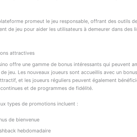
plateforme promeut le jeu responsable, offrant des outils d
t de jeu pour aider les utilisateurs à demeurer dans des l
ons attractives
ino offre une gamme de bonus intéressants qui peuvent am
e de jeu. Les nouveaux joueurs sont accueillis avec un bonu
tractif, et les joueurs réguliers peuvent également bénéfici
continues et de programmes de fidélité.
aux types de promotions incluent :
nus de bienvenue
shback hebdomadaire