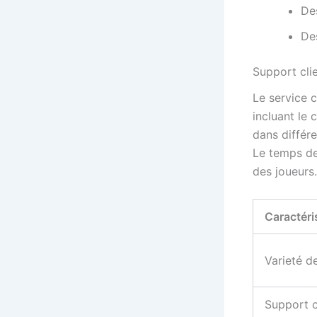
Des
De
Support clie
Le service c
incluant le 
dans différe
Le temps de
des joueurs.
Caractéri
Varieté d
Support c