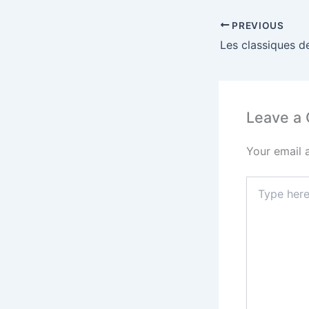
PREVIOUS
Leave a
Your email 
Type
here..