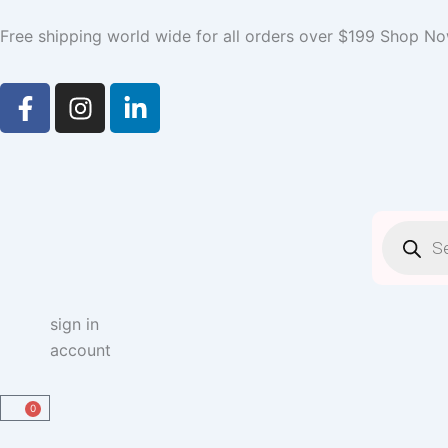
Skip
Free shipping world wide for all orders over $199 Shop N
to
content
F
I
L
a
n
i
c
s
n
e
t
k
b
a
e
o
g
d
Products
o
r
i
search
k
a
n
-
m
-
f
i
sign in
n
account
0
Cart