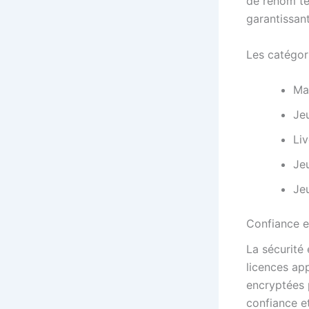
de renom te
garantissan
Les catégor
Ma
Jeu
Liv
Jeu
Jeu
Confiance e
La sécurité
licences app
encryptées p
confiance et