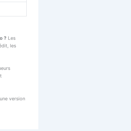
o ?
Les
dit, les
ueurs
t
une version