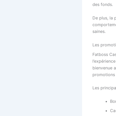
des fonds.
De plus, la 
comportemen
saines.
Les promoti
Fatboss Cas
l’expérienc
bienvenue at
promotions 
Les princip
Bo
Ca