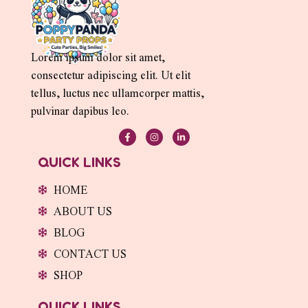
Lorem ipsum dolor sit amet,
consectetur adipiscing elit. Ut elit
tellus, luctus nec ullamcorper mattis,
pulvinar dapibus leo.
F
I
L
a
n
i
c
s
n
e
t
k
QUICK LINKS
b
a
e
o
g
d
o
r
i
HOME
k
a
n
-
m
-
ABOUT US
f
i
n
BLOG
CONTACT US
SHOP
QUICK LINKS