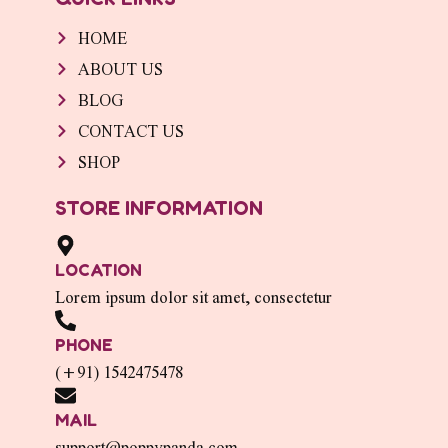
HOME
ABOUT US
BLOG
CONTACT US
SHOP
STORE INFORMATION
LOCATION
Lorem ipsum dolor sit amet, consectetur
PHONE
(+91) 1542475478
MAIL
support@poppypanda.com