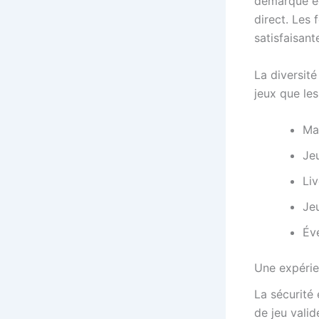
démarque ég
direct. Les
satisfaisan
La diversité
jeux que les
Ma
Jeu
Li
Je
Év
Une expérie
La sécurité
de jeu valid