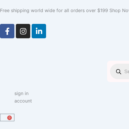
Skip
Free shipping world wide for all orders over $199 Shop N
to
content
F
I
L
a
n
i
c
s
n
e
t
k
b
a
e
o
g
d
Products
o
r
i
search
k
a
n
-
m
-
f
i
sign in
n
account
0
Cart