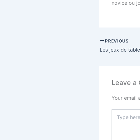
novice ou j
PREVIOUS
Leave a
Your email 
Type
here..