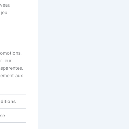
iveau
 jeu
romotions.
r leur
nsparentes.
alement aux
ditions
ise