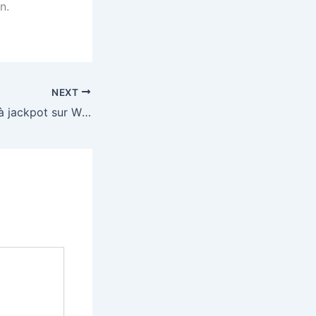
n.
NEXT
Analyse des jeux à jackpot sur Win Ma Chance Casino