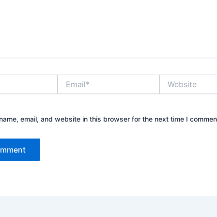
Email*
Website
ame, email, and website in this browser for the next time I commen