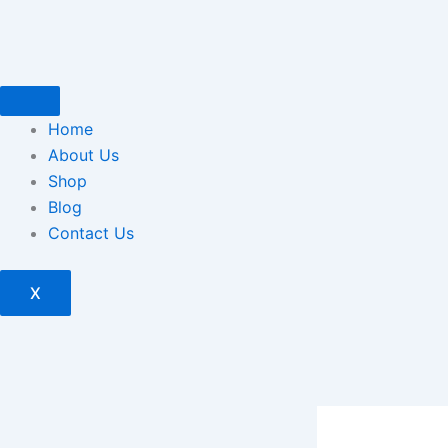
Home
About Us
Shop
Blog
Contact Us
X