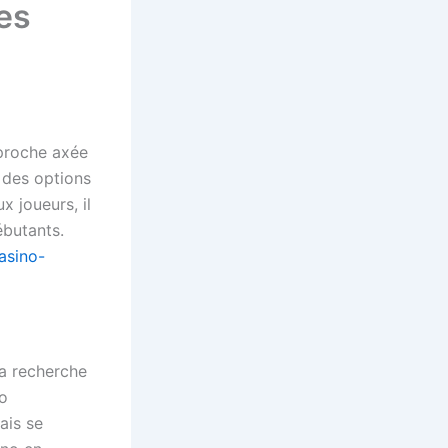
es
pproche axée
 des options
x joueurs, il
ébutants.
asino-
la recherche
no
ais se